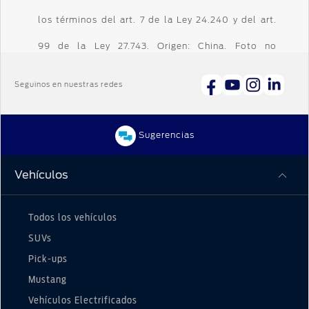
los términos del art. 7 de la Ley 24.240 y del art.
99 de la Ley 27.743. Origen: China. Foto no
contractual. Consultar condiciones comerciales
Seguinos en nuestras redes
en nuestra red de concesionarios oficiales Ford.
Ford Argentina S.C.A. French 3155, 1er Piso, Ciudad
Sugerencias
Autónoma de Buenos Aires. CUIT 30-67851968-1.
Vehículos
Todos los vehículos
SUVs
Pick-ups
Mustang
Vehículos Electrificados