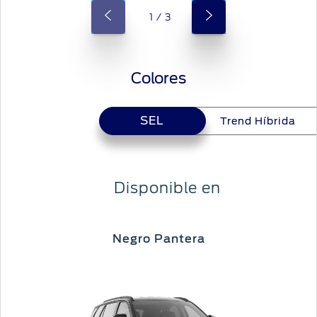
1 / 3
Colores
SEL
SEL
Trend Híbrida
Disponible en
Negro Pantera