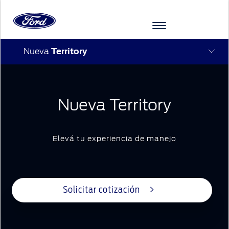
Nueva
Territory
Ir al contenido
Nueva Territory
Elevá tu experiencia de manejo
Solicitar cotización
VEHÍCULOS
FINANCIACIÓN
POSVENTA
FORD
FORD
MÁS
PRO
RACING
DE