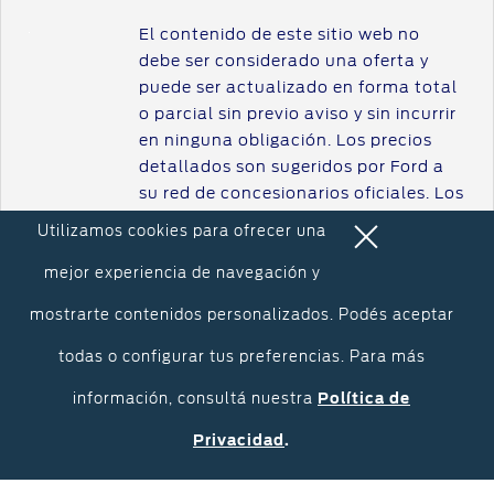
®
Puntos de servicio multimarca Quick Lane
El contenido de este sitio web no
Tienda Ford
debe ser considerado una oferta y
puede ser actualizado en forma total
Accesorios
o parcial sin previo aviso y sin incurrir
Iniciar sesión
en ninguna obligación. Los precios
detallados son sugeridos por Ford a
su red de concesionarios oficiales. Los
concesionarios son empresas
Utilizamos cookies para ofrecer una
independientes y quienes pactaran
los precios finales con los clientes.
mejor experiencia de navegación y
Las imágenes y videos publicados son
mostrarte contenidos personalizados. Podés aceptar
de carácter ilustrativo. Ford Argentina
S.C.A. French 3155, 1er Piso, Ciudad
todas o configurar tus preferencias. Para más
Autónoma de Buenos Aires.
información, consultá nuestra
Política de
Privacidad
.