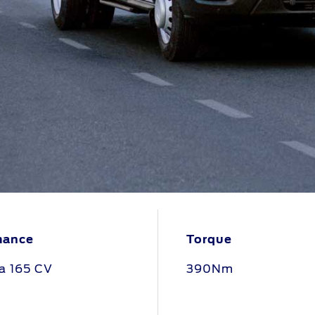
mance
Torque
a 165 CV
390Nm