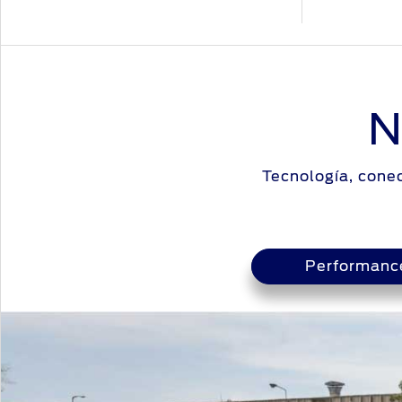
N
Tecnología, cone
Performanc
Performanc