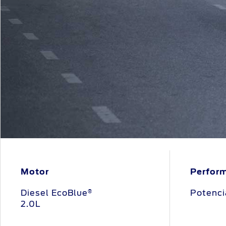
Motor
Perfor
Diesel EcoBlue
Potenci
®
2.0L