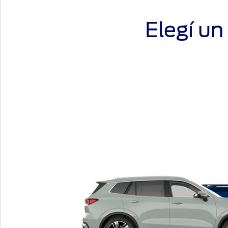
Pause
Time
Time
Elegí un