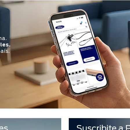
ha.
les.
aís.
es
Suscribite a 