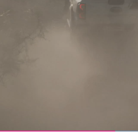
Loaded
:
Progress
:
0%
0%