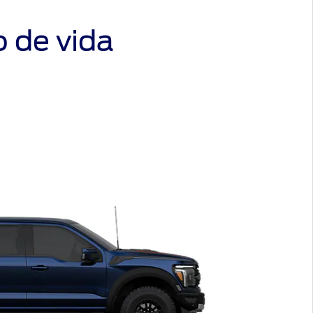
Full
calidad
o de vida