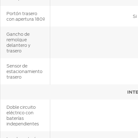
Portón trasero
Si
con apertura 180º
Gancho de
remolque
delantero y
trasero
Sensor de
estacionamiento
trasero
INT
Doble circuito
eléctrico con
baterías
independientes