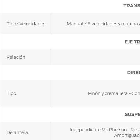
TRANS
Tipo/ Velocidades
Manual / 6 velocidades y marcha 
EJE T
Relación
DIRE
Tipo
Piñón y cremallera - Con
SUSP
Independiente Mc Pherson - Resort
Delantera
Amortiguado