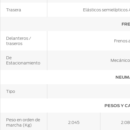
Trasera
Elásticos semielípticos
FR
Delanteros /
Frenos 
traseros
De
Mecánico 
Estacionamiento
NEUM
Tipo
PESOS Y C
Peso en orden de
2.045
2.0
marcha (Kg)