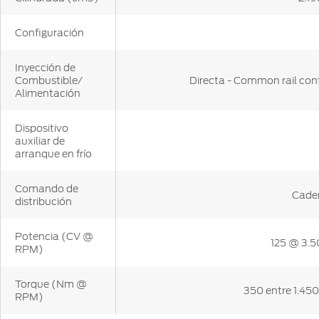
Configuración
Inyección de
Combustible/
Directa - Common rail con
Alimentación
Dispositivo
auxiliar de
arranque en frío
Comando de
Cade
distribución
Potencia (CV @
125 @ 3.
RPM)
Torque (Nm @
350 entre 1.450
RPM)