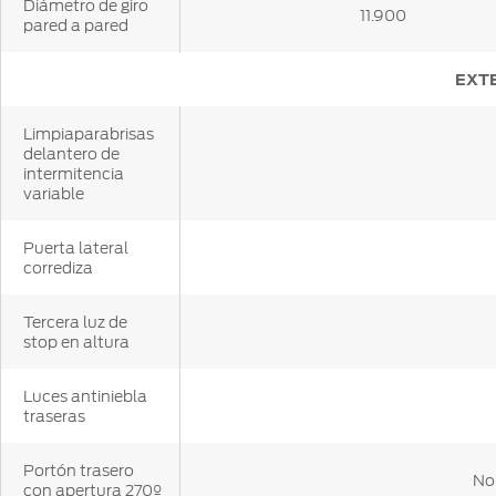
Diámetro de giro
11.900
pared a pared
EXT
Limpiaparabrisas
delantero de
intermitencia
variable
Puerta lateral
corrediza
Tercera luz de
stop en altura
Luces antiniebla
traseras
Portón trasero
No
con apertura 270º