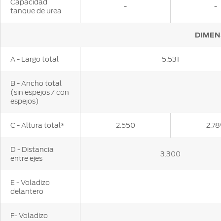
Capacidad
-
-
tanque de urea
DIMEN
A - Largo total
5.531
B - Ancho total
(sin espejos / con
espejos)
C - Altura total*
2.550
2.7
D - Distancia
3.300
entre ejes
E - Voladizo
delantero
F- Voladizo