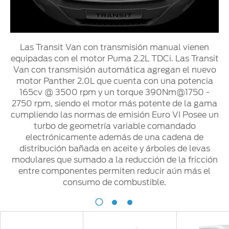
Ford
Protect/Garantía
Los
Recursos
extendida
Pumas
Humanos
Las Transit Van con transmisión manual vienen
Acciones
Eventos
equipadas con el motor Puma 2.2L TDCi. Las Transit
de
Van con transmisión automática agregan el nuevo
servicio
motor Panther 2.0L que cuenta con una potencia
Realidad
165cv @ 3500 rpm y un torque 390Nm@1750 -
Aumentada
2750 rpm, siendo el motor más potente de la gama
Puntos de
cumpliendo las normas de emisión Euro VI Posee un
servicio
turbo de geometría variable comandado
multimarca
electrónicamente además de una cadena de
Quick
distribución bañada en aceite y árboles de levas
®
Lane
modulares que sumado a la reducción de la fricción
entre componentes permiten reducir aún más el
consumo de combustible.