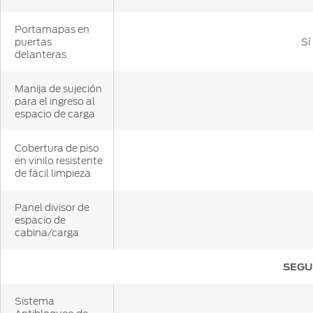
Portamapas en
puertas
Sí
delanteras
Manija de sujeción
para el ingreso al
espacio de carga
Cobertura de piso
en vinilo resistente
de fácil limpieza
Panel divisor de
espacio de
cabina/carga
SEGU
Sistema