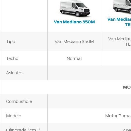
Van Media
Van Mediano 350M
TE
Van Media
Tipo
Van Mediano 350M
TE
Techo
Normal
Asientos
MO
Combustible
Modelo
Motor Puma 
Cilindrada (cm3)
2.19