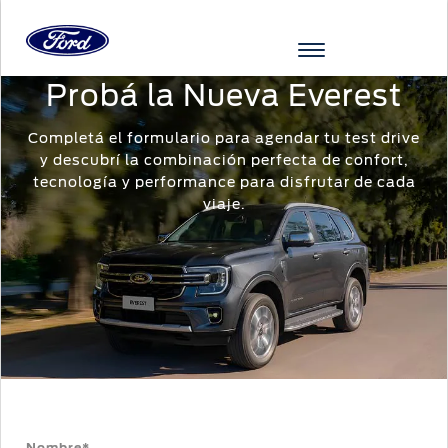
Probá la Nueva Everest
Ir al contenido
Completá el formulario para agendar tu test drive
y descubrí la combinación perfecta de confort,
tecnología y performance para disfrutar de cada
viaje.
VEHÍCULOS
FINANCIACIÓN
POSVENTA
FORD
FORD
MÁS
PRO
RACING
DE
Nombre*