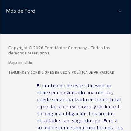
Mis Experiencias Ford
Más de Ford
Concesionarios
Manuales
Solicitar cotización
Pantalla SYNC
Institucional
Contacto
Ford Assistance
Trabajá con nosotros
Agendá un Test Drive
App Ford
Novedades
Defensa de las y los Consumidores Para reclamos
Copyright © 2026 Ford Motor Company - Todos los
Servicio de mantenimiento
derechos reservados.
Ingrese aquí
Ford Construyendo Juntos
Ford Protect/Garantía extendida
Mapa del sitio
Hoja de Rescate
Acciones de servicio
ASOC. DE CONSUM. Y USU. DE LA ARG. c/ FORD s/ORD.
TÉRMINOS Y CONDICIONES DE USO Y POLÍTICA DE PRIVACIDAD
Alertas y retiros de productos
®
Puntos de servicio multimarca Quick Lane
El contenido de este sitio web no
Tienda Ford
debe ser considerado una oferta y
puede ser actualizado en forma total
Accesorios
o parcial sin previo aviso y sin incurrir
Iniciar sesión
en ninguna obligación. Los precios
detallados son sugeridos por Ford a
su red de concesionarios oficiales. Los