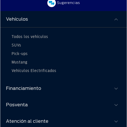
Sugerencias
Vehículos
Todos los vehículos
SUVs
Pick-ups
Mustang
Vehículos Electrificados
Financiamiento
Posventa
Financiación bancaria
Plan Ovalo
Atención al cliente
Propietarios Ford