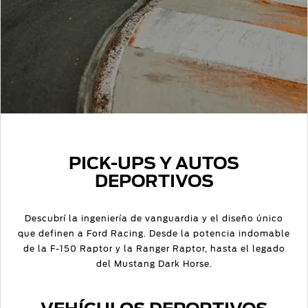
Nuestro
App
Days
de mecánica
compromiso
Ford
ligera
Los
Recursos
Pumas
Ford
Humanos
Protect/Garantía
extendida
Eventos
Acciones
Realidad
de
Aumentada
PICK-UPS Y AUTOS
servicio
DEPORTIVOS
Puntos de
servicio
Descubrí la ingeniería de vanguardia y el diseño único
multimarca
que definen a Ford Racing. Desde la potencia indomable
Quick
de la F-150 Raptor y la Ranger Raptor, hasta el legado
Lane
®
del Mustang Dark Horse.