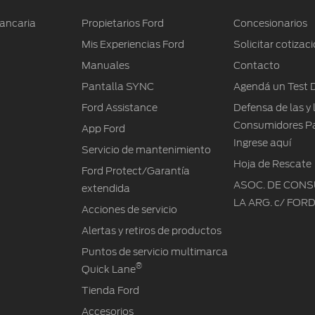
Ranger
Fiesta
Edición 11/2016
Edición 04/2019
bancaria
Propietarios Ford
Concesionarios
Edición 08/2017
Edición 03/2020
Edición 06/2021
Edición 11/2016
Edición 11/2016
Mis Experiencias Ford
Solicitar cotizac
Edición 05/2019
Edición 08/2017
Edición 01/2021
Manuales
Contacto
Pantalla SYNC
Agendá un Test D
Edición 01/2020
Ford Assistance
Defensa de las y 
Consumidores P
App Ford
Ingrese aquí
Servicio de mantenimiento
Hoja de Rescate
Ford Protect/Garantía
ASOC. DE CONSU
extendida
LA ARG. c/ FOR
Acciones de servicio
Alertas y retiros de productos
Puntos de servicio multimarca
®
Quick Lane
Tienda Ford
Accesorios