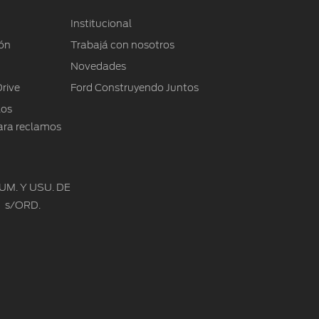
Focus
Kuga
Edición 11/2020
Institucional
Edición 11/2013
Edición 10/2013
Edición 11/2020
ión
Trabajá con nosotros
Edición 11/2013
Edición 04/2016
Novedades
rive
Ford Construyendo Juntos
los
ara reclamos
M. Y USU. DE
D s/ORD.