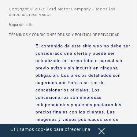
Novedades
Defensa de las y los Consumidores Para reclamos
Copyright © 2026 Ford Motor Company - Todos los
Servicio de mantenimiento
derechos reservados.
Ingrese aquí
Ford Construyendo Juntos
Ford Protect/Garantía extendida
Mapa del sitio
Hoja de Rescate
Acciones de servicio
ASOC. DE CONSUM. Y USU. DE LA ARG. c/ FORD s/ORD.
TÉRMINOS Y CONDICIONES DE USO Y POLÍTICA DE PRIVACIDAD
Alertas y retiros de productos
El contenido de este sitio web no debe ser
®
Puntos de servicio multimarca Quick Lane
considerado una oferta y puede ser
Tienda Ford
actualizado en forma total o parcial sin
Accesorios
previo aviso y sin incurrir en ninguna
Iniciar sesión
obligación. Los precios detallados son
sugeridos por Ford a su red de
concesionarios oficiales. Los
concesionarios son empresas
independientes y quienes pactaran los
precios finales con los clientes. Las
imágenes y videos publicados son de
carácter ilustrativo. Ford Argentina S.C.A.
Utilizamos cookies para ofrecer una
French 3155, 1er Piso, Ciudad Autónoma