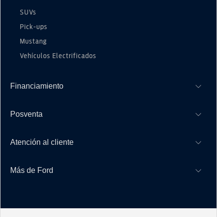
SUVs
Pick-ups
Mustang
Vehículos Electrificados
Financiamiento
Posventa
Financiación bancaria
Plan Ovalo
Atención al cliente
Propietarios Ford
Mis Experiencias Ford
Más de Ford
Concesionarios
Manuales
Solicitar cotización
Pantalla SYNC
Institucional
Contacto
Ford Assistance
Trabajá con nosotros
Agendá un Test Drive
App Ford