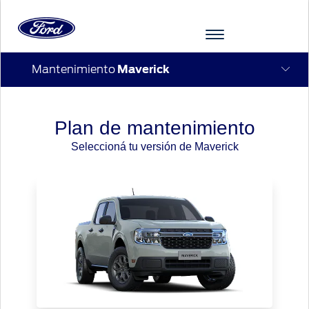
Mantenimiento
Maverick
Ir al contenido
Plan de mantenimiento
Seleccioná tu versión de Maverick
VEHÍCULOS
FINANCIACIÓN
POSVENTA
FORD
FORD
MÁS
PRO
RACING
DE