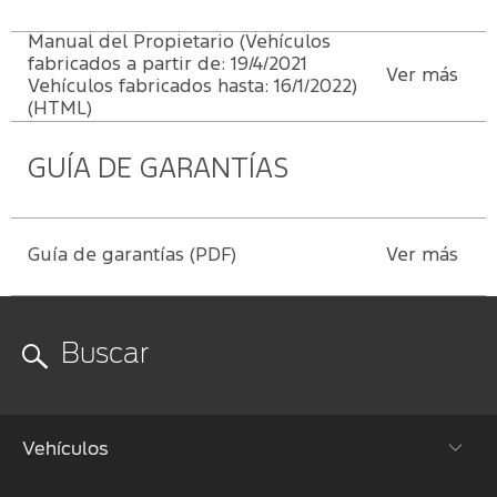
de mecánica
Ford
ligera
Transit
Manual del Propietario (Vehículos
Nuestro
fabricados a partir de: 19/4/2021
Days
compromiso
Ver más
Vehículos fabricados hasta: 16/1/2022)
Ford
(HTML)
Protect/Garantía
Eventos
Recursos
extendida
Humanos
GUÍA DE GARANTÍAS
Realidad
Acciones
Aumentada
de
servicio
Guía de garantías (PDF)
Ver más
Puntos de
servicio
multimarca
Quick
Lane
®
Vehículos