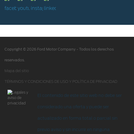
Ford Construyendo Juntos
Servicio de mantenimiento
Hoja de Rescate
Ford Protect/Garantía extendida
Acciones de servicio
Alertas y retiros de productos
Copyright © 2026 Ford Motor Company - Todos los derechos
Puntos de servicio multimarca Quick Lane
®
reservados.
Tienda Ford
Mapa del sitio
TÉRMINOS Y CONDICIONES DE USO Y POLÍTICA DE PRIVACIDAD
Accesorios
Iniciar sesión
El contenido de este sitio web no debe ser
considerado una oferta y puede ser
actualizado en forma total o parcial sin
previo aviso y sin incurrir en ninguna