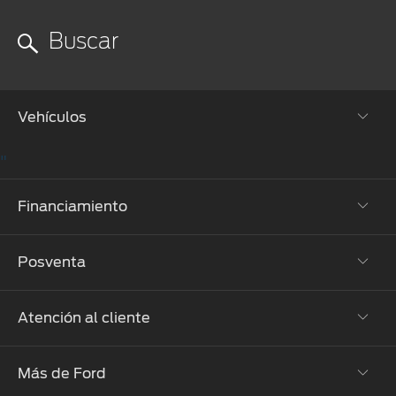
Vehículos
"
Todos los vehículos
Financiamiento
SUVs
Posventa
Pick-ups
Financiación bancaria
Mustang
Plan Ovalo
Atención al cliente
Propietarios Ford
Vehículos Electrificados
Mis Experiencias Ford
Más de Ford
Concesionarios