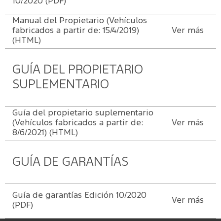
10/2020 (PDF)
de mecánica
Ford
ligera
Transit
Manual del Propietario (Vehículos
Nuestro
Days
fabricados a partir de: 15/4/2019)
Ver más
compromiso
(HTML)
Ford
Protect/Garantía
Eventos
Recursos
extendida
GUÍA DEL PROPIETARIO
Humanos
Realidad
SUPLEMENTARIO
Acciones
Aumentada
de
servicio
Guía del propietario suplementario
(Vehículos fabricados a partir de:
Ver más
8/6/2021) (HTML)
Puntos de
servicio
multimarca
GUÍA DE GARANTÍAS
Quick
Lane
®
Guía de garantías Edición 10/2020
Ver más
(PDF)