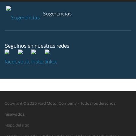
Manuales
Solicitar cotización
Sugerencias
Institucional
Pantalla SYNC
Contacto
Trabajá con nosotros
Ford Assistance
Agendá un Test Drive
Novedades
App Ford
Seguinos en nuestras redes
Defensa de las y los Consumidores Para reclamos Ingrese aquí
Ford Construyendo Juntos
Servicio de mantenimiento
Hoja de Rescate
Ford Protect/Garantía extendida
Acciones de servicio
Alertas y retiros de productos
Copyright © 2026 Ford Motor Company - Todos los derechos
Puntos de servicio multimarca Quick Lane
®
reservados.
Tienda Ford
Mapa del sitio