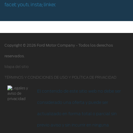
Hoja de Rescate
Ford Protect/Garantía extendida
Acciones de servicio
Alertas y retiros de productos
Copyright © 2026 Ford Motor Company - Todos los derechos
Puntos de servicio multimarca Quick Lane
®
reservados.
Tienda Ford
Mapa del sitio
TÉRMINOS Y CONDICIONES DE USO Y POLÍTICA DE PRIVACIDAD
Accesorios
Iniciar sesión
El contenido de este sitio web no debe ser
considerado una oferta y puede ser
actualizado en forma total o parcial sin
previo aviso y sin incurrir en ninguna