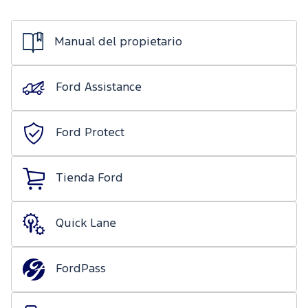
de mecánica
Ford
ligera
Transit
Nuestro
Days
Manual del propietario
compromiso
Ford
Protect/Garantía
Eventos
Recursos
Ford Assistance
extendida
Humanos
Realidad
Acciones
Aumentada
Ford Protect
de
servicio
Tienda Ford
Puntos de
servicio
multimarca
Quick Lane
Quick
Lane
®
FordPass