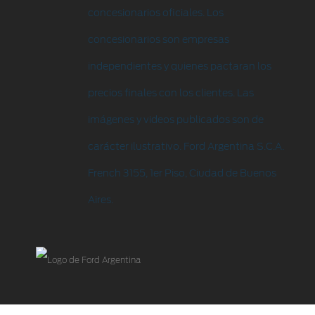
concesionarios oficiales. Los
concesionarios son empresas
independientes y quienes pactaran los
precios finales con los clientes. Las
imágenes y videos publicados son de
carácter ilustrativo. Ford Argentina S.C.A.
French 3155, 1er Piso, Ciudad de Buenos
Aires.