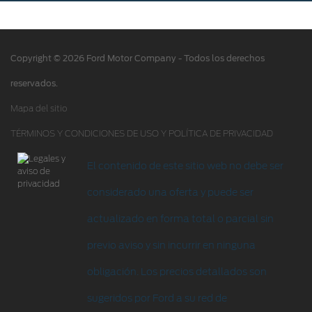
Acciones de servicio
Alertas y retiros de productos
Copyright © 2026 Ford Motor Company - Todos los derechos
Puntos de servicio multimarca Quick Lane
®
reservados.
Tienda Ford
Mapa del sitio
TÉRMINOS Y CONDICIONES DE USO Y POLÍTICA DE PRIVACIDAD
Accesorios
Iniciar sesión
El contenido de este sitio web no debe ser
considerado una oferta y puede ser
actualizado en forma total o parcial sin
previo aviso y sin incurrir en ninguna
obligación. Los precios detallados son
sugeridos por Ford a su red de