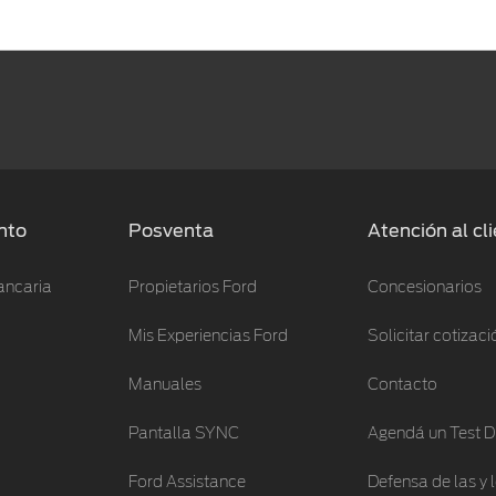
nto
Posventa
Atención al cl
ancaria
Propietarios Ford
Concesionarios
Mis Experiencias Ford
Solicitar cotizaci
Manuales
Contacto
Pantalla SYNC
Agendá un Test D
Ford Assistance
Defensa de las y 