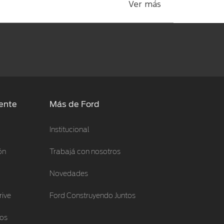
Ver más
iente
Más de Ford
Institucional
ón
Trabajá con nosotros
Novedades
rive
Ford Construyendo Juntos
los