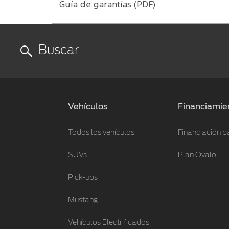
Guía de garantías (PDF)
Vehículos
Financiamie
Todos los vehículos
Financiación b
SUVs
Plan Ovalo
Pick-ups
Mustang
Vehículos Electrificados