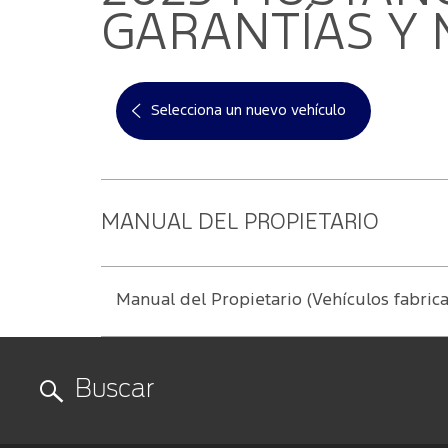
App Ford
Ford Prote
Contactanos
GARANTÍAS Y
Selecciona un nuevo vehículo
MANUAL DEL PROPIETARIO
Manual del Propietario (Vehículos fabrica