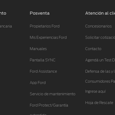
nto
Posventa
Atención al cl
ancaria
Propietarios Ford
Concesionarios
Mis Experiencias Ford
Solicitar cotizaci
Manuales
Contacto
Pantalla SYNC
Agendá un Test D
Ford Assistance
Defensa de las y 
Consumidores Pa
App Ford
Ingrese aquí
Servicio de mantenimiento
Hoja de Rescate
Ford Protect/Garantía