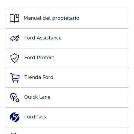
de mecánica
Ford
ligera
Transit
Nuestro
Days
Manual del propietario
compromiso
Ford
Protect/Garantía
Eventos
Recursos
Ford Assistance
extendida
Humanos
Realidad
Acciones
Aumentada
Ford Protect
de
servicio
Tienda Ford
Puntos de
servicio
multimarca
Quick Lane
Quick
Lane
®
FordPass