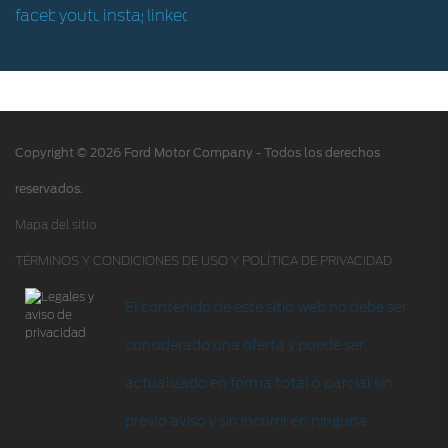
Hoja de Rescate
Ford Protect/Garantía extendida
Acciones de servicio
Alertas y retiros de productos
Copyright © 2026 Ford Motor Company - Todos los derechos
Puntos de servicio multimarca Quick Lane
®
reservados.
Tienda Ford
Mapa del sitio
TÉRMINOS Y CONDICIONES DE USO Y POLÍTICA DE PRIVACIDAD
Accesorios
Iniciar sesión
El contenido de este sitio web no debe ser
considerado una oferta y puede ser
actualizado en forma total o parcial sin
previo aviso y sin incurrir en ninguna