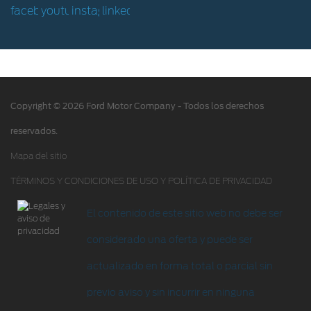
Hoja de Rescate
Ford Protect/Garantía extendida
Acciones de servicio
Alertas y retiros de productos
Copyright © 2026 Ford Motor Company - Todos los derechos
Puntos de servicio multimarca Quick Lane
®
reservados.
Tienda Ford
Mapa del sitio
TÉRMINOS Y CONDICIONES DE USO Y POLÍTICA DE PRIVACIDAD
Accesorios
Iniciar sesión
El contenido de este sitio web no debe ser
considerado una oferta y puede ser
actualizado en forma total o parcial sin
previo aviso y sin incurrir en ninguna