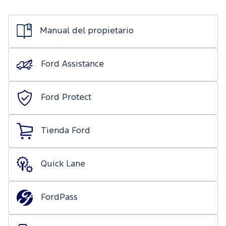
de mecánica
Ford
ligera
Transit
Nuestro
Days
Manual del propietario
compromiso
Ford
Protect/Garantía
Eventos
Recursos
Ford Assistance
extendida
Humanos
Realidad
Acciones
Aumentada
Ford Protect
de
servicio
Tienda Ford
Puntos de
servicio
multimarca
Quick Lane
Quick
Lane
®
FordPass