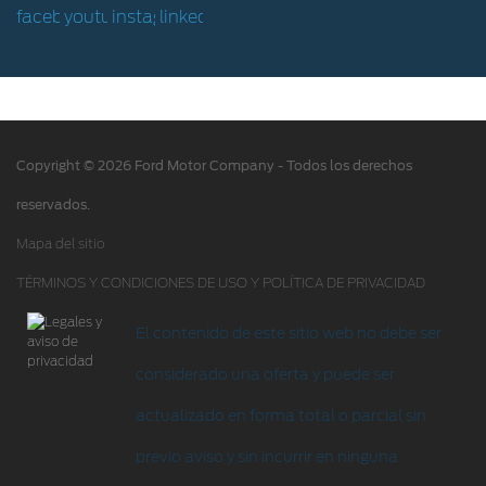
Hoja de Rescate
Ford Protect/Garantía extendida
Acciones de servicio
Alertas y retiros de productos
Copyright © 2026 Ford Motor Company - Todos los derechos
Puntos de servicio multimarca Quick Lane
®
reservados.
Tienda Ford
Mapa del sitio
TÉRMINOS Y CONDICIONES DE USO Y POLÍTICA DE PRIVACIDAD
Accesorios
Iniciar sesión
El contenido de este sitio web no debe ser
considerado una oferta y puede ser
actualizado en forma total o parcial sin
previo aviso y sin incurrir en ninguna