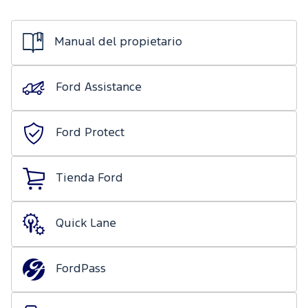
de mecánica
Ford
ligera
Transit
Nuestro
Days
Manual del propietario
compromiso
Ford
Protect/Garantía
Eventos
Recursos
Ford Assistance
extendida
Humanos
Realidad
Acciones
Aumentada
Ford Protect
de
servicio
Tienda Ford
Puntos de
servicio
multimarca
Quick Lane
Quick
Lane
®
FordPass