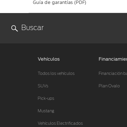
Guía de garantías (PDF)
Vehículos
Financiamie
Todos los vehículos
Financiación b
SUVs
Plan Ovalo
Pick-ups
Mustang
Vehículos Electrificados