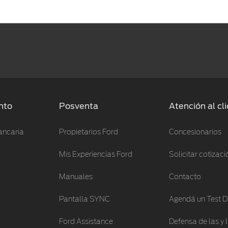
nto
Posventa
Atención al cl
ancaria
Propietarios Ford
Concesionarios
Mis Experiencias Ford
Solicitar cotizaci
Manuales
Contacto
Pantalla SYNC
Agendá un Test D
Ford Assistance
Defensa de las y 