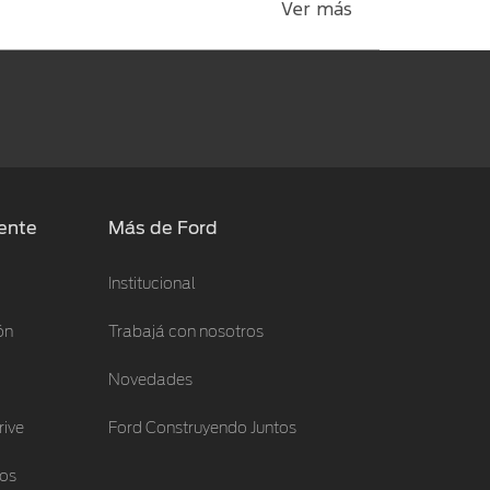
Ver más
iente
Más de Ford
Institucional
ón
Trabajá con nosotros
Novedades
rive
Ford Construyendo Juntos
los