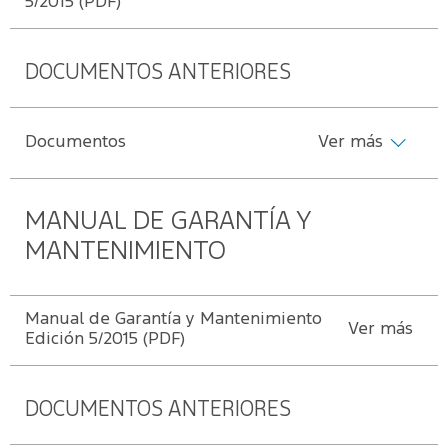
5/2015 (PDF)
de mecánica
Ford
ligera
Transit
Nuestro
Days
compromiso
DOCUMENTOS ANTERIORES
Ford
Protect/Garantía
Eventos
Recursos
extendida
Humanos
Documentos
Ver más
Realidad
Acciones
Aumentada
de
MANUAL DE GARANTÍA Y
servicio
MANTENIMIENTO
Puntos de
servicio
Manual de Garantía y Mantenimiento
multimarca
Ver más
Edición 5/2015 (PDF)
Quick
Lane
®
DOCUMENTOS ANTERIORES