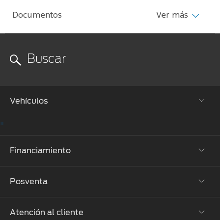
Documentos
Ver más
Vehículos
"
Todos los vehículos
Financiamiento
SUVs
Posventa
Pick-ups
Financiación bancaria
Mustang
Plan Ovalo
Atención al cliente
Propietarios Ford