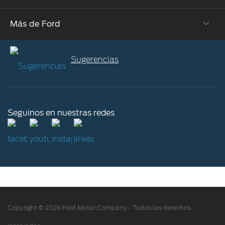
Vehículos Electrificados
Mis Experiencias Ford
Más de Ford
Concesionarios
Manuales
Solicitar cotización
Sugerencias
Institucional
Pantalla SYNC
Contacto
Trabajá con nosotros
Ford Assistance
Agendá un Test Drive
Novedades
App Ford
Seguinos en nuestras redes
Defensa de las y los Consumidores Para reclamos Ingrese aquí
Ford Construyendo Juntos
Servicio de mantenimiento
Hoja de Rescate
Ford Protect/Garantía extendida
Acciones de servicio
Alertas y retiros de productos
Copyright © 2026 Ford Motor Company - Todos los derechos
Puntos de servicio multimarca Quick Lane
®