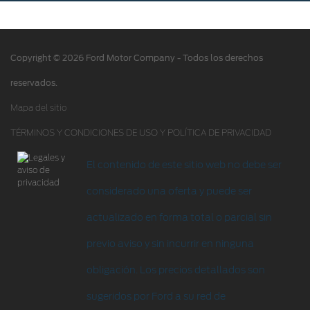
Acciones de servicio
Alertas y retiros de productos
Copyright © 2026 Ford Motor Company - Todos los derechos
Puntos de servicio multimarca Quick Lane
®
reservados.
Tienda Ford
Mapa del sitio
TÉRMINOS Y CONDICIONES DE USO Y POLÍTICA DE PRIVACIDAD
Accesorios
Iniciar sesión
El contenido de este sitio web no debe ser
considerado una oferta y puede ser
actualizado en forma total o parcial sin
previo aviso y sin incurrir en ninguna
obligación. Los precios detallados son
sugeridos por Ford a su red de