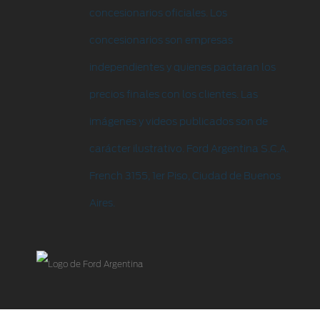
concesionarios oficiales. Los
concesionarios son empresas
independientes y quienes pactaran los
precios finales con los clientes. Las
imágenes y videos publicados son de
carácter ilustrativo. Ford Argentina S.C.A.
French 3155, 1er Piso, Ciudad de Buenos
Aires.