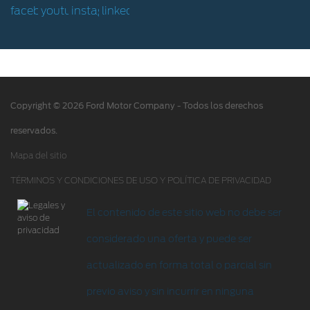
Hoja de Rescate
Ford Protect/Garantía extendida
Acciones de servicio
Alertas y retiros de productos
Copyright © 2026 Ford Motor Company - Todos los derechos
Puntos de servicio multimarca Quick Lane
®
reservados.
Tienda Ford
Mapa del sitio
TÉRMINOS Y CONDICIONES DE USO Y POLÍTICA DE PRIVACIDAD
Accesorios
Iniciar sesión
El contenido de este sitio web no debe ser
considerado una oferta y puede ser
actualizado en forma total o parcial sin
previo aviso y sin incurrir en ninguna