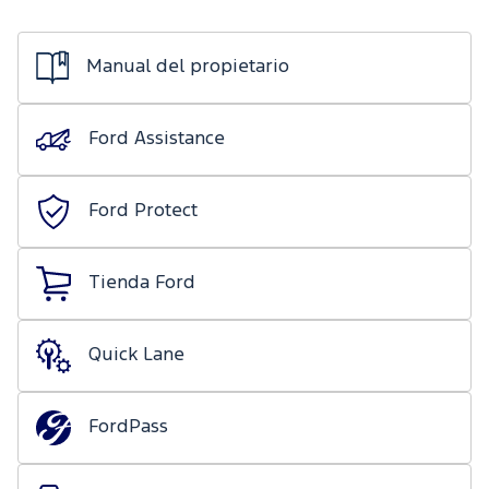
de mecánica
Ford
ligera
Transit
Nuestro
Days
Manual del propietario
compromiso
Ford
Protect/Garantía
Eventos
Recursos
Ford Assistance
extendida
Humanos
Realidad
Acciones
Aumentada
Ford Protect
de
servicio
Tienda Ford
Puntos de
servicio
multimarca
Quick Lane
Quick
Lane
®
FordPass