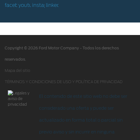
Hoja de Rescate
Ford Protect/Garantía extendida
Acciones de servicio
Alertas y retiros de productos
Copyright © 2026 Ford Motor Company - Todos los derechos
Puntos de servicio multimarca Quick Lane
®
reservados.
Tienda Ford
Mapa del sitio
TÉRMINOS Y CONDICIONES DE USO Y POLÍTICA DE PRIVACIDAD
Accesorios
Iniciar sesión
El contenido de este sitio web no debe ser
considerado una oferta y puede ser
actualizado en forma total o parcial sin
previo aviso y sin incurrir en ninguna