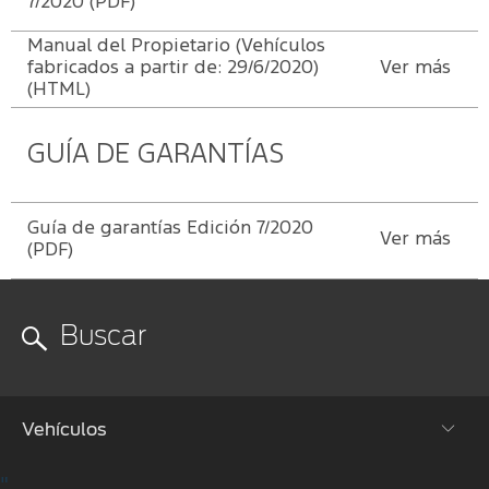
7/2020 (PDF)
de mecánica
Ford
ligera
Transit
Manual del Propietario (Vehículos
Nuestro
Days
fabricados a partir de: 29/6/2020)
Ver más
compromiso
(HTML)
Ford
Protect/Garantía
Eventos
Recursos
extendida
GUÍA DE GARANTÍAS
Humanos
Realidad
Acciones
Aumentada
de
Guía de garantías Edición 7/2020
Ver más
servicio
(PDF)
Puntos de
servicio
multimarca
Quick
Lane
®
Vehículos
"