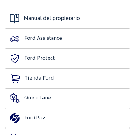
de mecánica
Ford
ligera
Transit
Nuestro
Days
Manual del propietario
compromiso
Ford
Protect/Garantía
Eventos
Recursos
Ford Assistance
extendida
Humanos
Realidad
Acciones
Aumentada
Ford Protect
de
servicio
Tienda Ford
Puntos de
servicio
multimarca
Quick Lane
Quick
Lane
®
FordPass