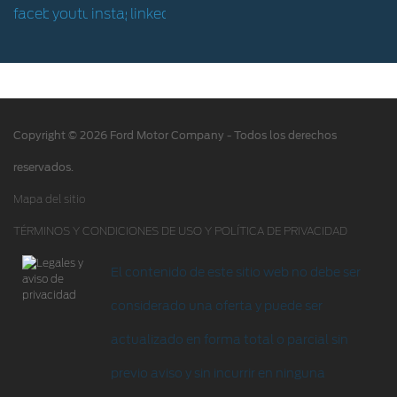
Hoja de Rescate
Ford Protect/Garantía extendida
Acciones de servicio
Alertas y retiros de productos
Copyright © 2026 Ford Motor Company - Todos los derechos
Puntos de servicio multimarca Quick Lane
®
reservados.
Tienda Ford
Mapa del sitio
TÉRMINOS Y CONDICIONES DE USO Y POLÍTICA DE PRIVACIDAD
Accesorios
Iniciar sesión
El contenido de este sitio web no debe ser
considerado una oferta y puede ser
actualizado en forma total o parcial sin
previo aviso y sin incurrir en ninguna