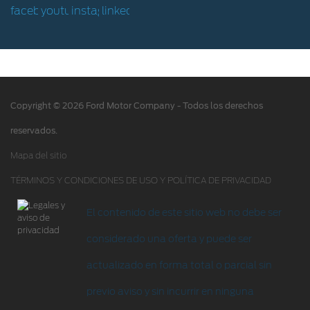
Hoja de Rescate
Ford Protect/Garantía extendida
Acciones de servicio
Alertas y retiros de productos
Copyright © 2026 Ford Motor Company - Todos los derechos
Puntos de servicio multimarca Quick Lane
®
reservados.
Tienda Ford
Mapa del sitio
TÉRMINOS Y CONDICIONES DE USO Y POLÍTICA DE PRIVACIDAD
Accesorios
Iniciar sesión
El contenido de este sitio web no debe ser
considerado una oferta y puede ser
actualizado en forma total o parcial sin
previo aviso y sin incurrir en ninguna