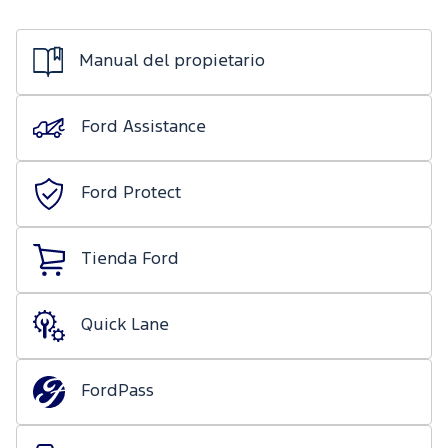
de mecánica
Ford
ligera
Transit
Nuestro
Days
Manual del propietario
compromiso
Ford
Protect/Garantía
Eventos
Recursos
Ford Assistance
extendida
Humanos
Realidad
Acciones
Aumentada
Ford Protect
de
servicio
Tienda Ford
Puntos de
servicio
multimarca
Quick Lane
Quick
Lane
®
FordPass