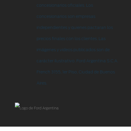
concesionarios oficiales. Los
concesionarios son empresas
independientes y quienes pactaran los
precios finales con los clientes. Las
imágenes y videos publicados son de
carácter ilustrativo. Ford Argentina S.C.A.
French 3155, 1er Piso, Ciudad de Buenos
Aires.