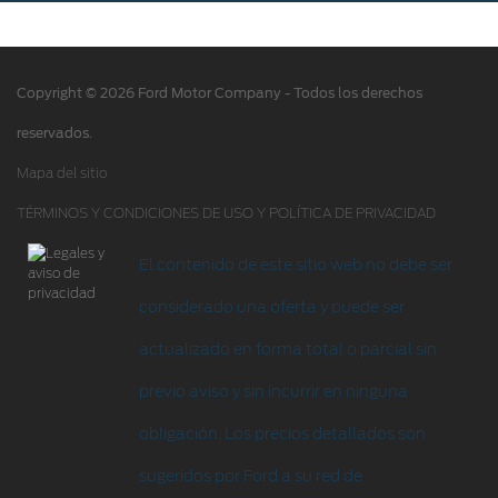
Acciones de servicio
Alertas y retiros de productos
Copyright © 2026 Ford Motor Company - Todos los derechos
Puntos de servicio multimarca Quick Lane
®
reservados.
Tienda Ford
Mapa del sitio
TÉRMINOS Y CONDICIONES DE USO Y POLÍTICA DE PRIVACIDAD
Accesorios
Iniciar sesión
El contenido de este sitio web no debe ser
considerado una oferta y puede ser
actualizado en forma total o parcial sin
previo aviso y sin incurrir en ninguna
obligación. Los precios detallados son
sugeridos por Ford a su red de